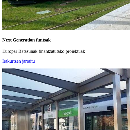
Next Generation funtsak
Europar Batasunak finantzatutako proiektuak
Irakurtzen jarraitu