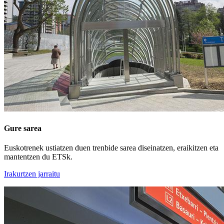
Gure sarea
Euskotrenek ustiatzen duen trenbide sarea diseinatzen, eraikitzen eta
mantentzen du ETSk.
Irakurtzen jarraitu