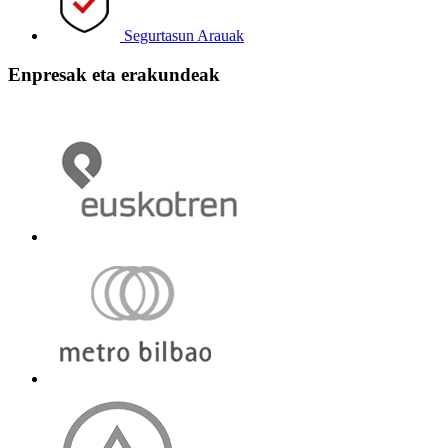
Segurtasun Arauak
Enpresak eta erakundeak