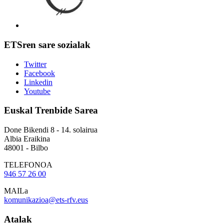
ETSren sare sozialak
Twitter
Facebook
Linkedin
Youtube
Euskal Trenbide Sarea
Done Bikendi 8 - 14. solairua
Albia Eraikina
48001 - Bilbo
TELEFONOA
946 57 26 00
MAILa
komunikazioa@ets-rfv.eus
Atalak