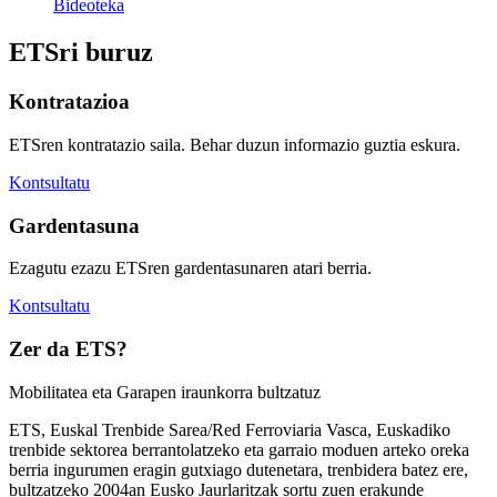
Bideoteka
ETSri buruz
Kontratazioa
ETSren kontratazio saila. Behar duzun informazio guztia eskura.
Kontsultatu
Gardentasuna
Ezagutu ezazu ETSren gardentasunaren atari berria.
Kontsultatu
Zer da ETS?
Mobilitatea eta Garapen iraunkorra bultzatuz
ETS, Euskal Trenbide Sarea/Red Ferroviaria Vasca, Euskadiko
trenbide sektorea berrantolatzeko eta garraio moduen arteko oreka
berria ingurumen eragin gutxiago dutenetara, trenbidera batez ere,
bultzatzeko 2004an Eusko Jaurlaritzak sortu zuen erakunde