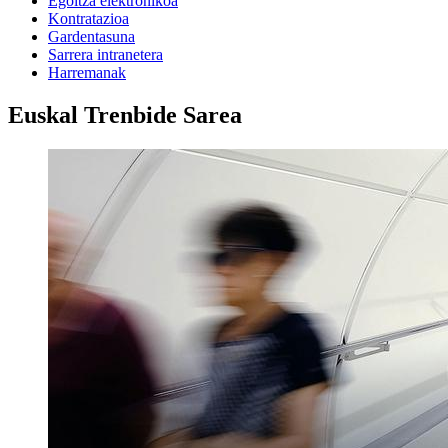
Egoitza elektronikoa
Kontratazioa
Gardentasuna
Sarrera intranetera
Harremanak
Euskal Trenbide Sarea