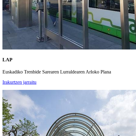
LAP
Euskadiko Trenbide Sarearen Lurraldearen Arloko Plana
Irakurtzen jarraitu