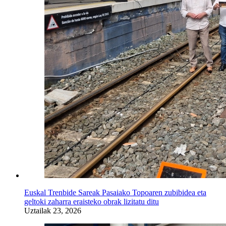
Euskal Trenbide Sareak Pasaiako Topoaren zubibidea eta
geltoki zaharra eraisteko obrak lizitatu ditu
Uztailak 23, 2026