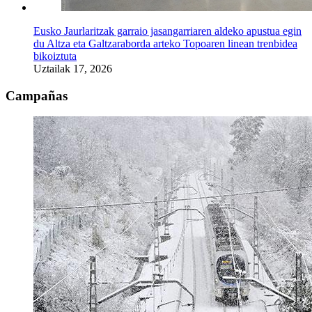
Eusko Jaurlaritzak garraio jasangarriaren aldeko apustua egin
du Altza eta Galtzaraborda arteko Topoaren linean trenbidea
bikoiztuta
Uztailak 17, 2026
Campañas