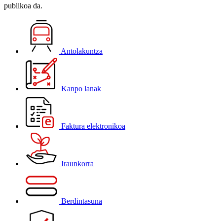
publikoa da.
Antolakuntza
Kanpo lanak
Faktura elektronikoa
Iraunkorra
Berdintasuna