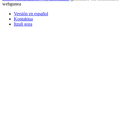
webgunea
Versión en español
Kontaktua
Itzuli gora