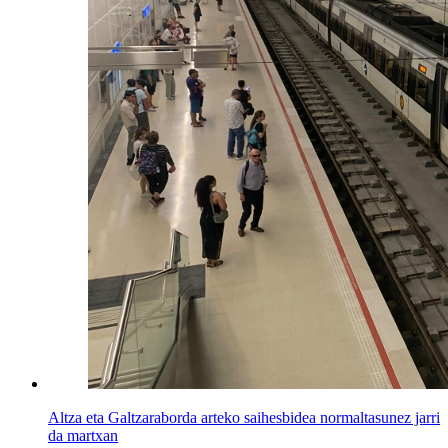
Altza eta Galtzaraborda arteko saihesbidea normaltasunez jarri
da martxan