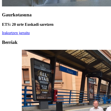
Gaurkotasuna
ETS: 20 urte Euskadi saretzen
Irakurtzen jarraitu
Berriak