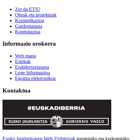
Zer da ETS?
Obrak eta proiektuak
Komunikazioa
Gardentasuna
Kontratazioa
Informazio orokorra
Web mapa
Estekak
Erabilerraztasuna
Lege Informazioa
Egoitza elektronikoa
Kontaktua
Eusko Jaurlaritzaren Web Zerbitzuak
garatutako eta kudeatutako