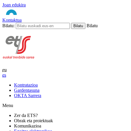
Joan edukira
Kontaktua
Bilatu:
Bilatu
eu
es
Kontratazioa
Gardentasuna
OKTA Sarrera
Menu
Zer da ETS?
Obrak eta proiektuak
Komunikazioa