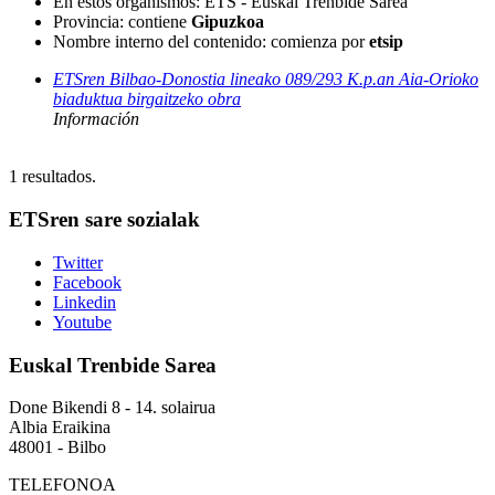
En estos organismos:
ETS - Euskal Trenbide Sarea
Provincia
: contiene
Gipuzkoa
Nombre interno del contenido
: comienza por
etsip
ETSren Bilbao-Donostia lineako 089/293 K.p.an Aia-Orioko
biaduktua birgaitzeko obra
Información
1
resultados.
ETSren sare sozialak
Twitter
Facebook
Linkedin
Youtube
Euskal Trenbide Sarea
Done Bikendi 8 - 14. solairua
Albia Eraikina
48001 - Bilbo
TELEFONOA