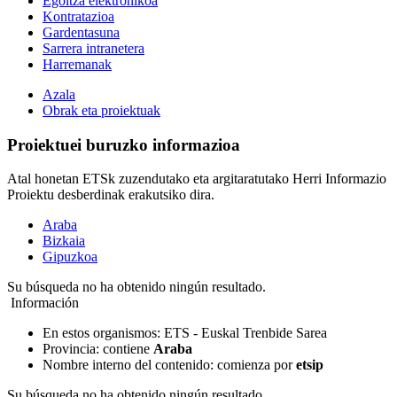
Egoitza elektronikoa
Kontratazioa
Gardentasuna
Sarrera intranetera
Harremanak
Azala
Obrak eta proiektuak
Proiektuei buruzko informazioa
Atal honetan ETSk zuzendutako eta argitaratutako Herri Informazio
Proiektu desberdinak erakutsiko dira.
Araba
Bizkaia
Gipuzkoa
Su búsqueda no ha obtenido ningún resultado.
Información
En estos organismos:
ETS - Euskal Trenbide Sarea
Provincia
: contiene
Araba
Nombre interno del contenido
: comienza por
etsip
Su búsqueda no ha obtenido ningún resultado.