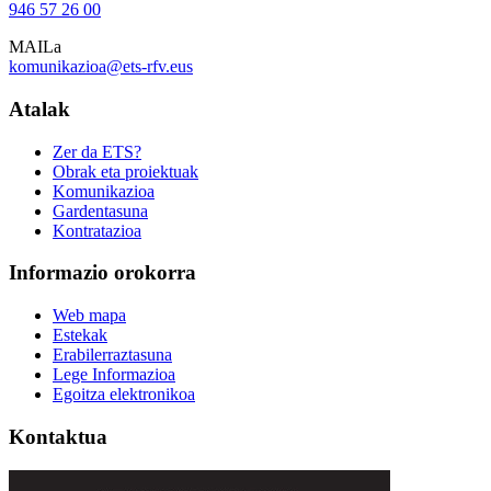
946 57 26 00
MAILa
komunikazioa@ets-rfv.eus
Atalak
Zer da ETS?
Obrak eta proiektuak
Komunikazioa
Gardentasuna
Kontratazioa
Informazio orokorra
Web mapa
Estekak
Erabilerraztasuna
Lege Informazioa
Egoitza elektronikoa
Kontaktua