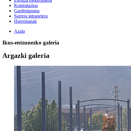
Egoitza elektronikoa
Kontratazioa
Gardentasuna
Sarrera intranetera
Harremanak
Azala
Ikus-entzunezko galeria
Argazki galeria