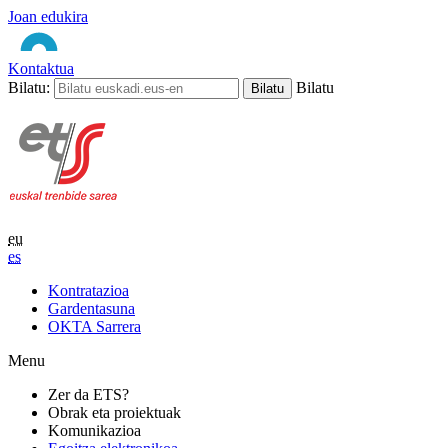
Joan edukira
Kontaktua
Bilatu:
Bilatu
eu
es
Kontratazioa
Gardentasuna
OKTA Sarrera
Menu
Zer da ETS?
Obrak eta proiektuak
Komunikazioa