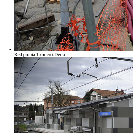
Red propia Txorierri-Derio