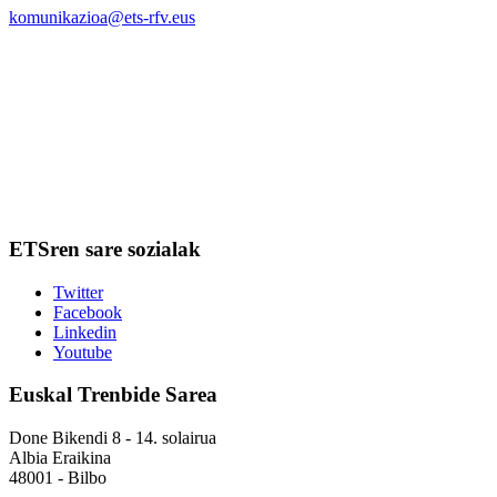
komunikazioa@ets-rfv.eus
ETSren sare sozialak
Twitter
Facebook
Linkedin
Youtube
Euskal Trenbide Sarea
Done Bikendi 8 - 14. solairua
Albia Eraikina
48001 - Bilbo