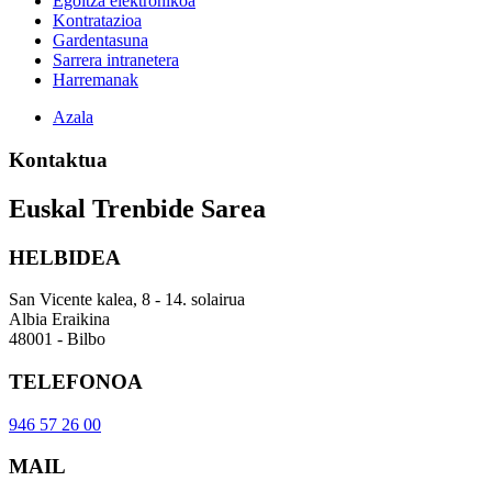
Egoitza elektronikoa
Kontratazioa
Gardentasuna
Sarrera intranetera
Harremanak
Azala
Kontaktua
Euskal Trenbide Sarea
HELBIDEA
San Vicente kalea, 8 - 14. solairua
Albia Eraikina
48001 - Bilbo
TELEFONOA
946 57 26 00
MAIL