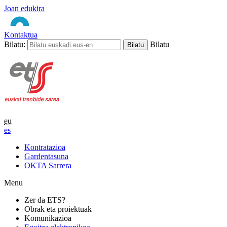
Joan edukira
Kontaktua
Bilatu:
Bilatu
eu
es
Kontratazioa
Gardentasuna
OKTA Sarrera
Menu
Zer da ETS?
Obrak eta proiektuak
Komunikazioa