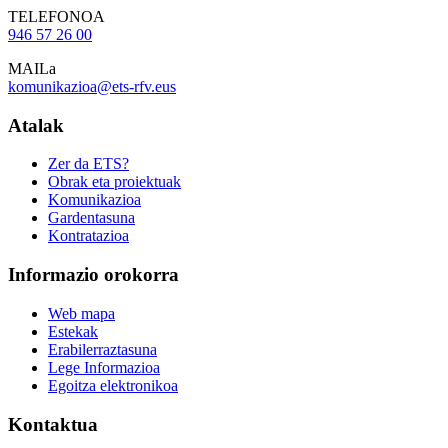
TELEFONOA
946 57 26 00
MAILa
komunikazioa@ets-rfv.eus
Atalak
Zer da ETS?
Obrak eta proiektuak
Komunikazioa
Gardentasuna
Kontratazioa
Informazio orokorra
Web mapa
Estekak
Erabilerraztasuna
Lege Informazioa
Egoitza elektronikoa
Kontaktua