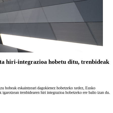
a hiri-integrazioa hobetu ditu, trenbideak
bitzu hobeak eskaintzeari dagokienez hobetzeko xedez, Eusko
igarotzean trenbidearen hiri integrazioa hobetzeko ere balio izan du.