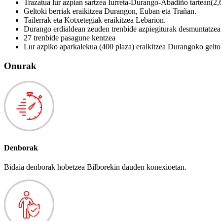
Trazatua lur azpian sartzea Iurreta-Durango-Abadiño tartean(2,
Geltoki berriak eraikitzea Durangon, Euban eta Trañan.
Tailerrak eta Kotxetegiak eraikitzea Lebarion.
Durango erdialdean zeuden trenbide azpiegiturak desmuntatzea 
27 trenbide pasagune kentzea
Lur azpiko aparkalekua (400 plaza) eraikitzea Durangoko gelto
Onurak
Denborak
Bidaia denborak hobetzea Bilborekin dauden konexioetan.