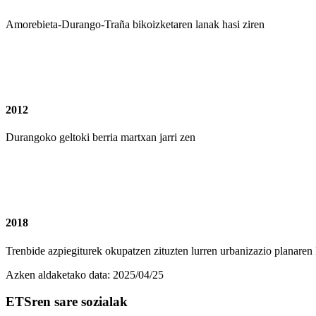
Amorebieta-Durango-Traña bikoizketaren lanak hasi ziren
2012
Durangoko geltoki berria martxan jarri zen
2018
Trenbide azpiegiturek okupatzen zituzten lurren urbanizazio planaren l
Azken aldaketako data:
2025/04/25
ETSren sare sozialak