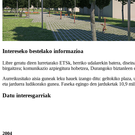
Intereseko bestelako informazioa
Libre geratu diren lurretarako ETSk, herriko udalarekin batera, disei
birgaitzea; komunikazio azpiegitura hobetzea, Durangoko biztanleen
Aurreikusitako aisia guneak leku hauek izango ditu: geltokiko plaza,
eta jarduera ludikorako gunea. Faseka egingo den jarduketak 10,9 mili
Datu interesgarriak
2004