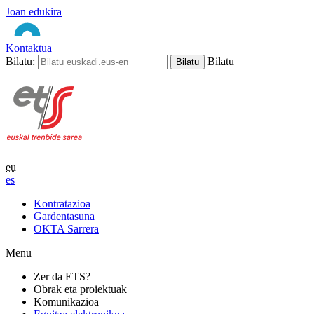
Joan edukira
Kontaktua
Bilatu:
Bilatu
eu
es
Kontratazioa
Gardentasuna
OKTA Sarrera
Menu
Zer da ETS?
Obrak eta proiektuak
Komunikazioa