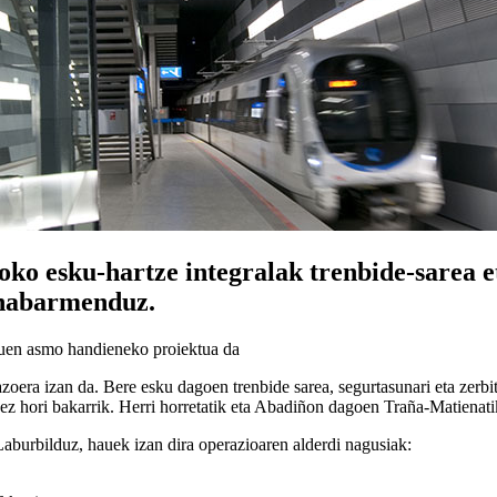
ko esku-hartze integralak trenbide-sarea et
a nabarmenduz.
duen asmo handieneko proiektua da
azoera izan da. Bere esku dagoen trenbide sarea, segurtasunari eta zer
z hori bakarrik. Herri horretatik eta Abadiñon dagoen Traña-Matienatik 
Laburbilduz, hauek izan dira operazioaren alderdi nagusiak: