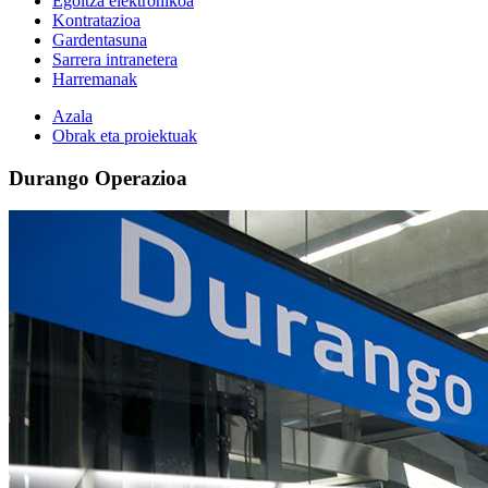
Egoitza elektronikoa
Kontratazioa
Gardentasuna
Sarrera intranetera
Harremanak
Azala
Obrak eta proiektuak
Durango Operazioa