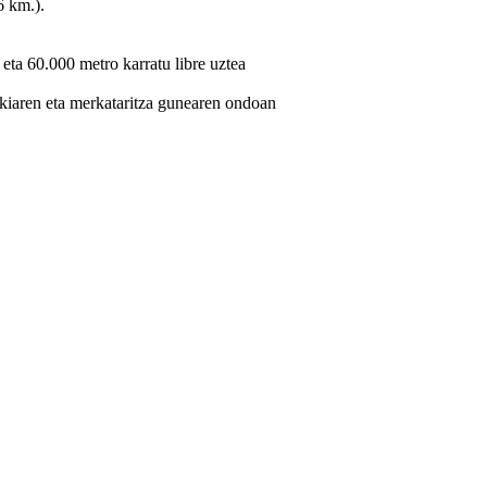
6 km.).
eta 60.000 metro karratu libre uztea
kiaren eta merkataritza gunearen ondoan