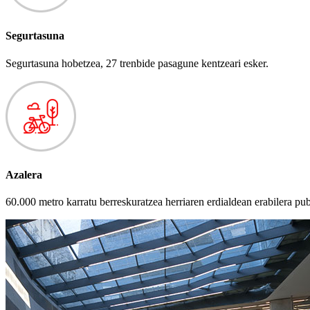
Segurtasuna
Segurtasuna hobetzea, 27 trenbide pasagune kentzeari esker.
Azalera
60.000 metro karratu berreskuratzea herriaren erdialdean erabilera pu