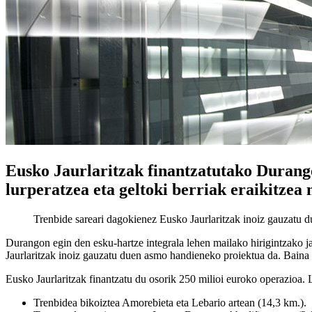
Eusko Jaurlaritzak finantzatutako Durango
lurperatzea eta geltoki berriak eraikitze
Trenbide sareari dagokienez Eusko Jaurlaritzak inoiz gauzatu 
Durangon egin den esku-hartze integrala lehen mailako hirigintzako j
Jaurlaritzak inoiz gauzatu duen asmo handieneko proiektua da. Baina e
Eusko Jaurlaritzak finantzatu du osorik 250 milioi euroko operazioa. 
Trenbidea bikoiztea Amorebieta eta Lebario artean (14,3 km.).