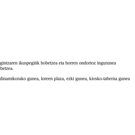
igintzaren ikuspegitik hobetzea eta horren ondorioz ingurunea
betzea.
 dinamikorako gunea, loreen plaza, ezki gunea, kiosko-taberna gunea