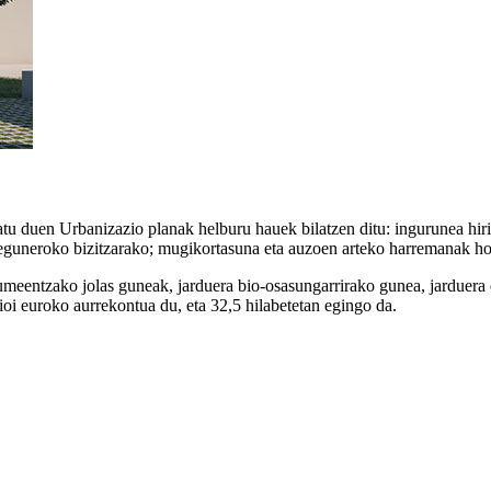
natu duen Urbanizazio planak helburu hauek bilatzen ditu: ingurunea hir
 eguneroko bizitzarako; mugikortasuna eta auzoen arteko harremanak ho
 umeentzako jolas guneak, jarduera bio-osasungarrirako gunea, jarduera
oi euroko aurrekontua du, eta 32,5 hilabetetan egingo da.