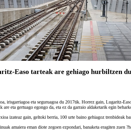
aritz-Easo tarteak are gehiago hurbiltzen d
 irisgarriagoa eta seguruagoa du 2017tik. Horrez gain, Lugaritz-Easo 
k are eta gertuago egongo da, eta ez da garraio aldaketarik egin behark
oa izateaz gain, geltoki berria, 100 urte baino gehiagoz trenbideak b
seinuak amaiera eman diote zegoen ezpondari, banaketa eragiten zuen ?h