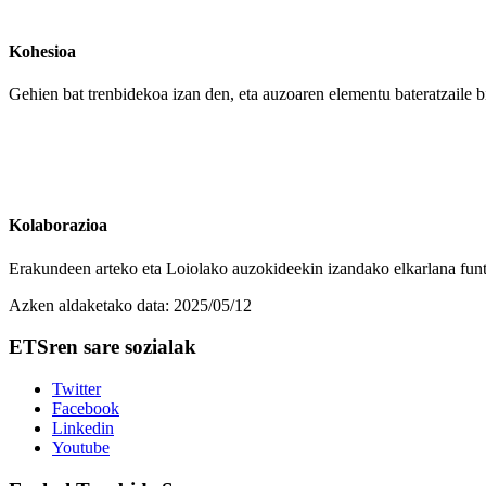
Kohesioa
Gehien bat trenbidekoa izan den, eta auzoaren elementu bateratzaile 
Kolaborazioa
Erakundeen arteko eta Loiolako auzokideekin izandako elkarlana funt
Azken aldaketako data:
2025/05/12
ETSren sare sozialak
Twitter
Facebook
Linkedin
Youtube