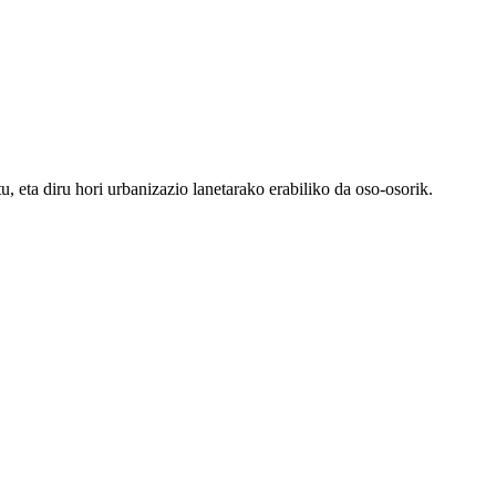
, eta diru hori urbanizazio lanetarako erabiliko da oso-osorik.