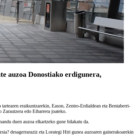
ute auzoa Donostiako erdigunera,
tartearen eraikuntzarekin, Eason, Zentro-Erdialdean eta Bentaberri-
o Zarautzera edo Eibarrera joateko.
anandu duen auzoa elkartzeko gune bilakatu da.
esia? desagerraraziz eta Lorategi Hiri gunea auzoaren gainerakoarekin