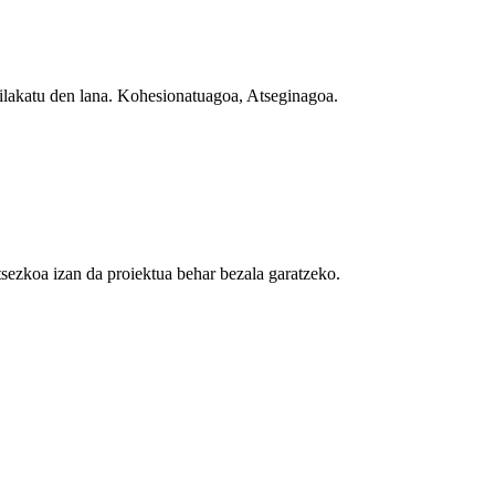
bilakatu den lana. Kohesionatuagoa, Atseginagoa.
sezkoa izan da proiektua behar bezala garatzeko.