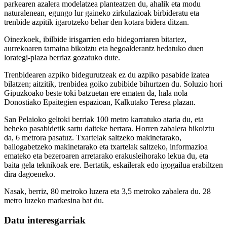
parkearen azalera modelatzea planteatzen du, ahalik eta modu
naturalenean, egungo lur gaineko zirkulazioak birbideratu eta
trenbide azpitik igarotzeko behar den kotara bidera ditzan.
Oinezkoek, ibilbide irisgarrien edo bidegorriaren bitartez,
aurrekoaren tamaina bikoiztu eta hegoalderantz hedatuko duen
lorategi-plaza berriaz gozatuko dute.
Trenbidearen azpiko bidegurutzeak ez du azpiko pasabide izatea
bilatzen; aitzitik, trenbidea goiko zubibide bihurtzen du. Soluzio hori
Gipuzkoako beste toki batzuetan ere ematen da, hala nola
Donostiako Epaitegien espazioan, Kalkutako Teresa plazan.
San Pelaioko geltoki berriak 100 metro karratuko ataria du, eta
beheko pasabidetik sartu daiteke bertara. Horren zabalera bikoiztu
da, 6 metrora pasatuz. Txartelak saltzeko makinetarako,
baliogabetzeko makinetarako eta txartelak saltzeko, informazioa
emateko eta bezeroaren arretarako erakusleihorako lekua du, eta
baita gela teknikoak ere. Bertatik, eskailerak edo igogailua erabiltzen
dira dagoeneko.
Nasak, berriz, 80 metroko luzera eta 3,5 metroko zabalera du. 28
metro luzeko markesina bat du.
Datu interesgarriak