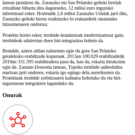
lanean jarraitzen du. Zarauzko eta San Pelaioko geltoki berriak
errealitate bihurtu dira dagoeneko, 12 milioi euro inguruko
inbertsioari esker. Horietatik 2,6 milioi Zarauzko Udalak jarri ditu,
Zarauzko geltoki berria eraikitzeko bi erakundeek sinatutako
hitzarmenaren ondorioz.
Proiektu horiei esker, trenbide-instalazioak modernizatzeaz gain,
trenbideak udalerrian duen hiri-integrazioa hobetu da.
Bestalde, azken aldian nabarmen egin du gora San Pelaioko
geralekuko erabiltzaile kopuruak. 2013an 100.029 erabiltzailetik
2019an 331.595 erabiltzailera pasa da, hau da, eskaria hirukoiztu
egin da. Zarautz-Donostia tartean, Topoko trenbide saihesbidea
martxan jarri ondoren, eskaria igo egingo dela aurreikusten da.
Proiektuak trenbide zerbitzuaren kalitatea hobetuko du eta hiri-
ingurunean integratzen lagunduko du.
Onurak