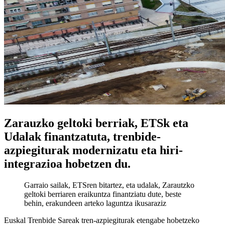
Zarauzko geltoki berriak, ETSk eta
Udalak finantzatuta, trenbide-
azpiegiturak modernizatu eta hiri-
integrazioa hobetzen du.
Garraio sailak, ETSren bitartez, eta udalak, Zarautzko
geltoki berriaren eraikuntza finantziatu dute, beste
behin, erakundeen arteko laguntza ikusaraziz
Euskal Trenbide Sareak tren-azpiegiturak etengabe hobetzeko