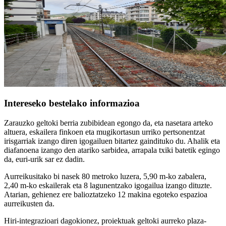
Intereseko bestelako informazioa
Zarauzko geltoki berria zubibidean egongo da, eta nasetara arteko
altuera, eskailera finkoen eta mugikortasun urriko pertsonentzat
irisgarriak izango diren igogailuen bitartez gaindituko du. Ahalik eta
diafanoena izango den atariko sarbidea, arrapala txiki batetik egingo
da, euri-urik sar ez dadin.
Aurreikusitako bi nasek 80 metroko luzera, 5,90 m-ko zabalera,
2,40 m-ko eskailerak eta 8 lagunentzako igogailua izango dituzte.
Atarian, gehienez ere balioztatzeko 12 makina egoteko espazioa
aurreikusten da.
Hiri-integrazioari dagokionez, proiektuak geltoki aurreko plaza-