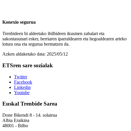
Konexio segurua
Trenbideen bi aldeetako ibilbideen ikusmen zabalari eta
sakontasunari esker, herriaren iparraldearen eta hegoaldearen arteko
lotura ona eta segurua bermatzen da.
Azken aldaketako data:
2025/05/12
ETSren sare sozialak
Twitter
Facebook
Linkedin
Youtube
Euskal Trenbide Sarea
Done Bikendi 8 - 14. solairua
Albia Eraikina
48001 - Bilbo