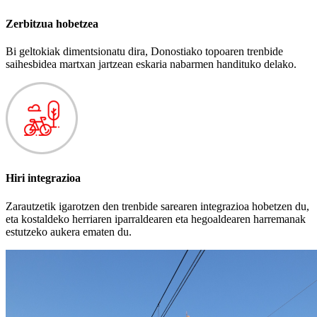
Zerbitzua hobetzea
Bi geltokiak dimentsionatu dira, Donostiako topoaren trenbide
saihesbidea martxan jartzean eskaria nabarmen handituko delako.
Hiri integrazioa
Zarautzetik igarotzen den trenbide sarearen integrazioa hobetzen du,
eta kostaldeko herriaren iparraldearen eta hegoaldearen harremanak
estutzeko aukera ematen du.