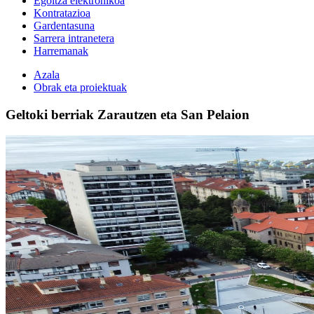
Egoitza elektronikoa
Kontratazioa
Gardentasuna
Sarrera intranetera
Harremanak
Azala
Obrak eta proiektuak
Geltoki berriak Zarautzen eta San Pelaion