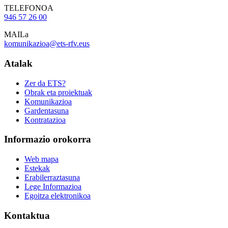
TELEFONOA
946 57 26 00
MAILa
komunikazioa@ets-rfv.eus
Atalak
Zer da ETS?
Obrak eta proiektuak
Komunikazioa
Gardentasuna
Kontratazioa
Informazio orokorra
Web mapa
Estekak
Erabilerraztasuna
Lege Informazioa
Egoitza elektronikoa
Kontaktua