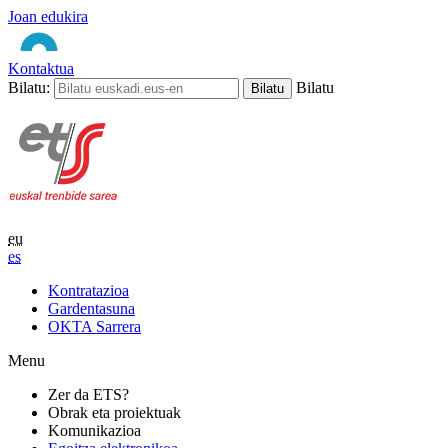
Joan edukira
Kontaktua
Bilatu:
Bilatu
eu
es
Kontratazioa
Gardentasuna
OKTA Sarrera
Menu
Zer da ETS?
Obrak eta proiektuak
Komunikazioa