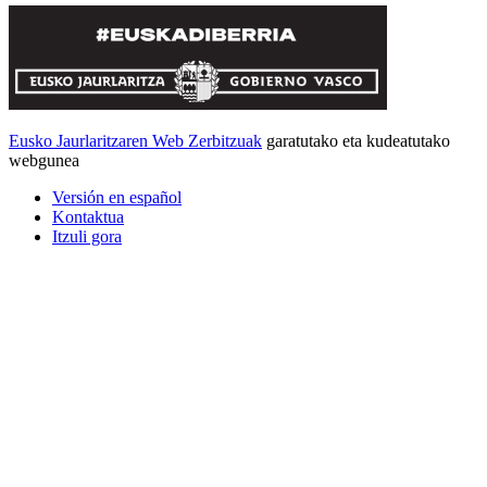
Eusko Jaurlaritzaren Web Zerbitzuak
garatutako eta kudeatutako
webgunea
Versión en español
Kontaktua
Itzuli gora