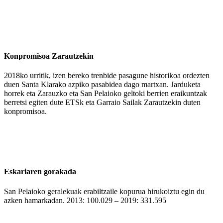
Konpromisoa Zarautzekin
2018ko urritik, izen bereko trenbide pasagune historikoa ordezten
duen Santa Klarako azpiko pasabidea dago martxan. Jarduketa
horrek eta Zarauzko eta San Pelaioko geltoki berrien eraikuntzak
berretsi egiten dute ETSk eta Garraio Sailak Zarautzekin duten
konpromisoa.
Eskariaren gorakada
San Pelaioko geralekuak erabiltzaile kopurua hirukoiztu egin du
azken hamarkadan. 2013: 100.029 – 2019: 331.595