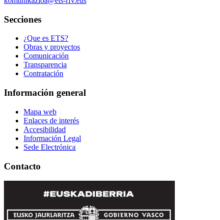
komunikazioa@ets-rfv.eus
Secciones
¿Que es ETS?
Obras y proyectos
Comunicación
Transparencia
Contratación
Información general
Mapa web
Enlaces de interés
Accesibilidad
Información Legal
Sede Electrónica
Contacto