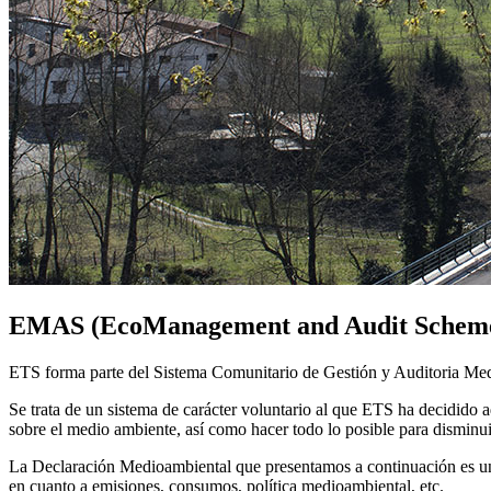
EMAS (EcoManagement and Audit Schem
ETS forma parte del Sistema Comunitario de Gestión y Auditoria Me
Se trata de un sistema de carácter voluntario al que ETS ha decidido 
sobre el medio ambiente, así como hacer todo lo posible para disminu
La Declaración Medioambiental que presentamos a continuación es una 
en cuanto a emisiones, consumos, política medioambiental, etc.