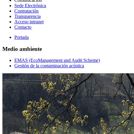
Comunicación
Sede Electrónica
Contratación
Transparencia
Acceso intranet
Contacto
Portada
Medio ambiente
EMAS (EcoManagement and Audit Scheme)
Gestión de la contaminación acústica