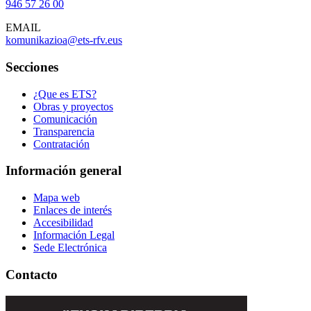
946 57 26 00
EMAIL
komunikazioa@ets-rfv.eus
Secciones
¿Que es ETS?
Obras y proyectos
Comunicación
Transparencia
Contratación
Información general
Mapa web
Enlaces de interés
Accesibilidad
Información Legal
Sede Electrónica
Contacto