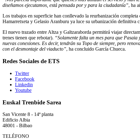
diseñamos ejecutamos, está pensada por y para la ciudadanía”
, ha 
Los trabajos en superficie han conllevado la reurbanización completa
Hamarretxeta y Gelasio Aranburu ya luce su urbanización definitiva con 
El nuevo trazado entre Altza y Galtzaraborda permitirá viajar directame
trenes tienen que rebotar).
“Solamente falta un mes para que Pasaia y 
nuevas conexiones. Es decir, tendrán su Topo de siempre, pero renov
con el desmontaje del viaducto”
, ha concluido García Chueca.
Redes Sociales de ETS
Twitter
Facebook
Linkedin
Youtube
Euskal Trenbide Sarea
San Vicente 8 - 14ª planta
Edificio Albia
48001 - Bilbao
TELÉFONO