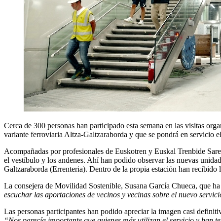
Cerca de 300 personas han participado esta semana en las visitas org
variante ferroviaria Altza-Galtzaraborda y que se pondrá en servicio e
Acompañadas por profesionales de Euskotren y Euskal Trenbide Sarea, l
el vestíbulo y los andenes. Ahí han podido observar las nuevas unidade
Galtzaraborda (Errenteria). Dentro de la propia estación han recibido 
La consejera de Movilidad Sostenible, Susana García Chueca, que ha p
escuchar las aportaciones de vecinos y vecinas sobre el nuevo servic
Las personas participantes han podido apreciar la imagen casi definitiv
“Nos parecía importante que quienes más utilizan el servicio y han te