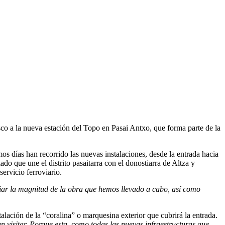
co a la nueva estación del Topo en Pasai Antxo, que forma parte de la
s días han recorrido las nuevas instalaciones, desde la entrada hacia
do que une el distrito pasaitarra con el donostiarra de Altza y
 servicio ferroviario.
iar la magnitud de la obra que hemos llevado a cabo, así como
talación de la “coralina” o marquesina exterior que cubrirá la entrada.
n visitar. Porque esta, como todas las nuevas infraestructuras que