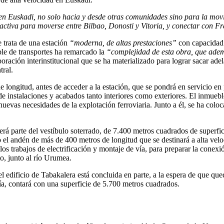
n Euskadi, no solo hacia y desde otras comunidades sino para la movi
ractiva para moverse entre Bilbao, Donosti y Vitoria, y conectar con Fr
e trata de una estación
“moderna, de altas prestaciones”
con capacidad
ble de transportes ha remarcado la
“complejidad de esta obra, que ademá
oración interinstitucional que se ha materializado para lograr sacar ade
tral.
 longitud, antes de acceder a la estación, que se pondrá en servicio en
s de instalaciones y acabados tanto interiores como exteriores. El inmue
s nuevas necesidades de la explotación ferroviaria. Junto a él, se ha col
á parte del vestíbulo soterrado, de 7.400 metros cuadrados de superficie,
o el andén de más de 400 metros de longitud que se destinará a alta ve
 trabajos de electrificación y montaje de vía, para preparar la conexió
o, junto al río Urumea.
del edificio de Tabakalera está concluida en parte, a la espera de que qu
ía, contará con una superficie de 5.700 metros cuadrados.