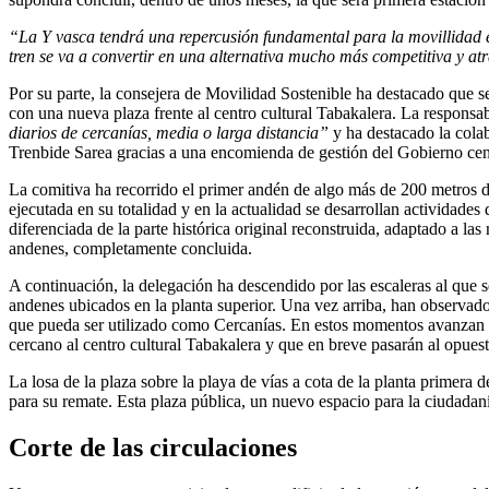
“La Y vasca tendrá una repercusión fundamental para la movillidad e
tren se va a convertir en una alternativa mucho más competitiva y at
Por su parte, la consejera de Movilidad Sostenible ha destacado que s
con una nueva plaza frente al centro cultural Tabakalera. La responsa
diarios de cercanías, media o larga distancia”
y ha destacado la colab
Trenbide Sarea gracias a una encomienda de gestión del Gobierno cen
La comitiva ha recorrido el primer andén de algo más de 200 metros de
ejecutada en su totalidad y en la actualidad se desarrollan actividade
diferenciada de la parte histórica original reconstruida, adaptado a la
andenes, completamente concluida.
A continuación, la delegación ha descendido por las escaleras al que ser
andenes ubicados en la planta superior. Una vez arriba, han observad
que pueda ser utilizado como Cercanías. En estos momentos avanzan los
cercano al centro cultural Tabakalera y que en breve pasarán al opuest
La losa de la plaza sobre la playa de vías a cota de la planta primera 
para su remate. Esta plaza pública, un nuevo espacio para la ciudadan
Corte de las circulaciones