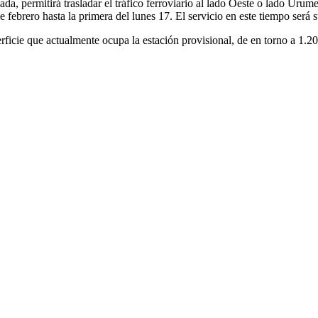
da, permitirá trasladar el tráfico ferroviario al lado Oeste o lado Urume
 de febrero hasta la primera del lunes 17. El servicio en este tiempo será 
erficie que actualmente ocupa la estación provisional, de en torno a 1.2